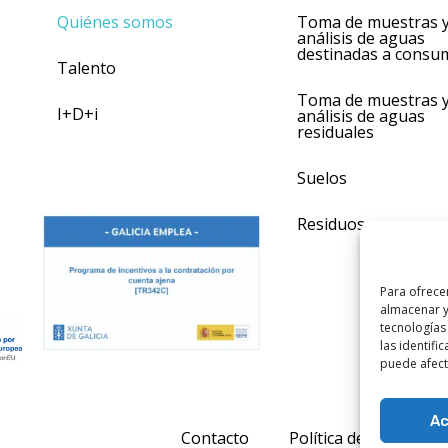
Quiénes somos
Toma de muestras 
análisis de aguas
destinadas a consu
Talento
Toma de muestras 
I+D+i
análisis de aguas
residuales
Suelos
Residuos
Para ofrece
almacenar y
tecnologías
las identifi
puede afecta
Ac
Contacto
Política de calidad