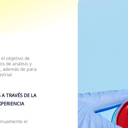
 el objetivo de
os de análisis y
d, además de para
strial
 A TRAVÉS DE LA
XPERIENCIA
inuamente el