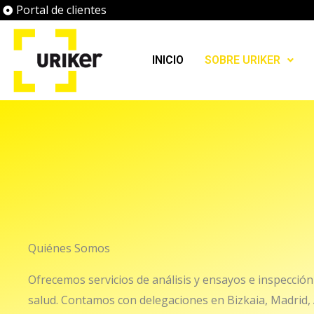
Ir
Portal de clientes
al
contenido
INICIO
SOBRE URIKER
Quiénes Somos
Ofrecemos servicios de análisis y ensayos e inspección
salud. Contamos con delegaciones en Bizkaia, Madrid,