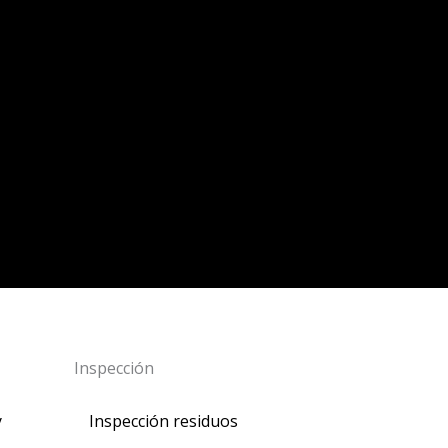
Inspección
y
Inspección residuos