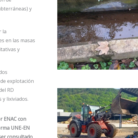
ubterráneas) y
 la
es en las masas
tativas y
ados
s de explotación
del RD
y lixiviados.
or ENAC con
 norma UNE-EN
ser consultado