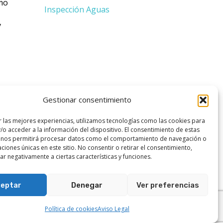
mo
Inspección Aguas
y
Gestionar consentimiento
r las mejores experiencias, utilizamos tecnologías como las cookies para
/o acceder a la información del dispositivo. El consentimiento de estas
 nos permitirá procesar datos como el comportamiento de navegación o
caciones únicas en este sitio. No consentir o retirar el consentimiento,
r negativamente a ciertas características y funciones.
eptar
Denegar
Ver preferencias
Aviso Legal
Política de cookies
Política de cookies
Aviso Legal
eño y desarrollo web Secada Marketing