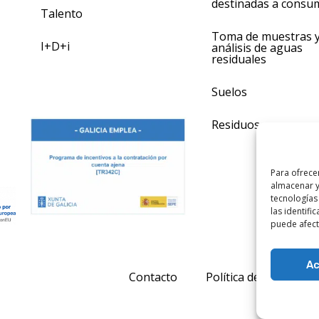
destinadas a consu
Talento
Toma de muestras 
I+D+i
análisis de aguas
residuales
Suelos
Residuos
Para ofrece
almacenar y
tecnologías
las identifi
puede afecta
Ac
Contacto
Política de calidad
Dis